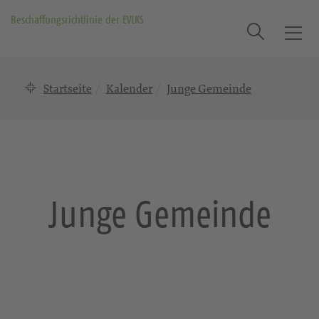
Beschaffungsrichtlinie der EVLKS
Suche
T
o
g
Startseite
Kalender
Junge Gemeinde
g
l
e
n
a
v
i
Junge Gemeinde
g
a
t
i
o
n