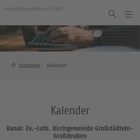
Beschaffungsrichtlinie der EVLKS
Suche
T
o
g
g
l
e
n
Startseite
Kalender
a
v
i
g
a
Kalender
t
i
o
Kanal: Ev.-Luth. Kirchgemeinde Großstädteln-
n
Großdeuben