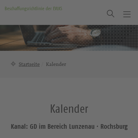
Beschaffungsrichtlinie der EVLKS
Suche
T
o
g
g
l
e
n
Startseite
Kalender
a
v
i
g
a
Kalender
t
i
o
Kanal: GD im Bereich Lunzenau · Rochsburg
n