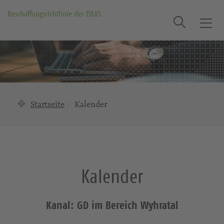
Beschaffungsrichtlinie der EVLKS
Suche
T
o
g
g
l
e
n
Startseite
Kalender
a
v
i
g
a
Kalender
t
i
o
Kanal: GD im Bereich Wyhratal
n