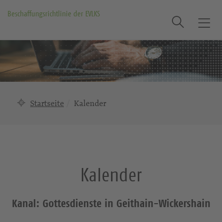
Beschaffungsrichtlinie der EVLKS
Suche
T
o
g
g
l
e
n
Startseite
Kalender
a
v
i
g
a
Kalender
t
i
o
Kanal: Gottesdienste in Geithain-Wickershain
n