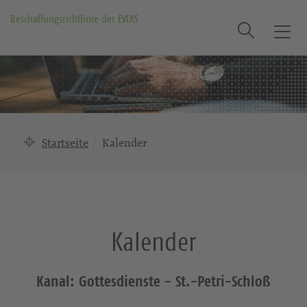
Beschaffungsrichtlinie der EVLKS
Suche
T
o
g
g
l
e
n
Startseite
Kalender
a
v
i
g
a
Kalender
t
i
o
Kanal: Gottesdienste - St.-Petri-Schloß
n