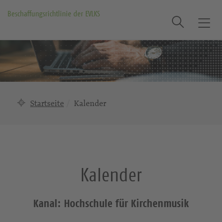
Beschaffungsrichtlinie der EVLKS
Suche
T
o
g
g
l
e
n
Startseite
Kalender
a
v
i
g
a
Kalender
t
i
o
Kanal: Hochschule für Kirchenmusik
n