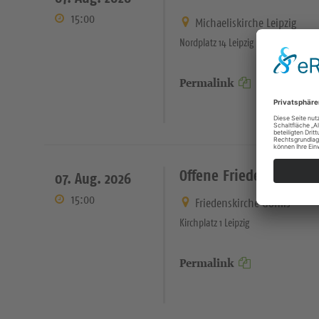
15:00
Michaeliskirche Leipzig
Nordplatz 14 Leipzig
Permalink
Offene Friedenskirche 
07. Aug. 2026
15:00
Friedenskirche Gohlis
Kirchplatz 1 Leipzig
Permalink