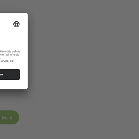
 Event
 Event