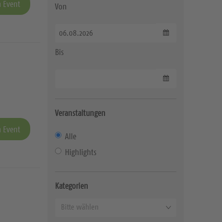
 Event
Von
Datum wählen
Bis
Datum wählen
Veranstaltungen
 Event
Alle
Highlights
Kategorien
K
Bitte wählen
a