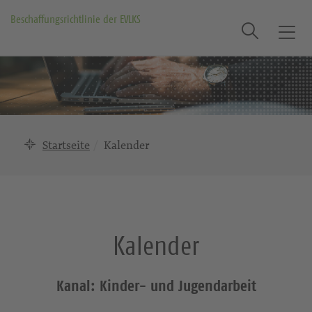
Beschaffungsrichtlinie der EVLKS
Suche
T
o
g
g
l
e
n
Startseite
Kalender
a
v
i
g
a
Kalender
t
i
o
Kanal: Kinder- und Jugendarbeit
n