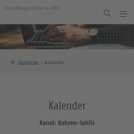
Beschaffungsrichtlinie der EVLKS
Suche
T
o
g
g
l
e
n
Startseite
Kalender
a
v
i
g
a
Kalender
t
i
o
Kanal: Kohren-Sahlis
n