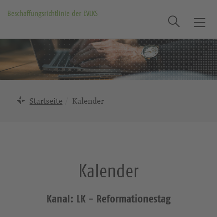
Beschaffungsrichtlinie der EVLKS
Suche
T
o
g
g
l
e
n
Startseite
Kalender
a
v
i
g
a
Kalender
t
i
o
Kanal: LK - Reformationestag
n