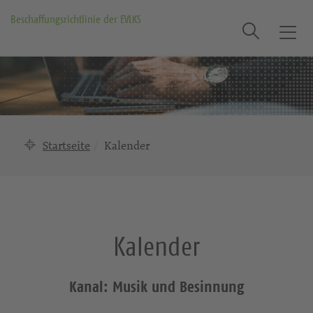
Beschaffungsrichtlinie der EVLKS
Suche
T
o
g
g
l
e
n
Startseite
Kalender
a
v
i
g
a
Kalender
t
i
o
Kanal: Musik und Besinnung
n