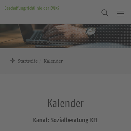
Beschaffungsrichtlinie der EVLKS
Suche
T
o
g
g
l
e
n
Startseite
Kalender
a
v
i
g
a
Kalender
t
i
o
Kanal: Sozialberatung KEL
n