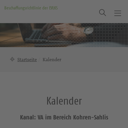
Beschaffungsrichtlinie der EVLKS
Suche
T
o
g
g
l
e
n
Startseite
Kalender
a
v
i
g
a
Kalender
t
i
o
Kanal: VA im Bereich Kohren-Sahlis
n