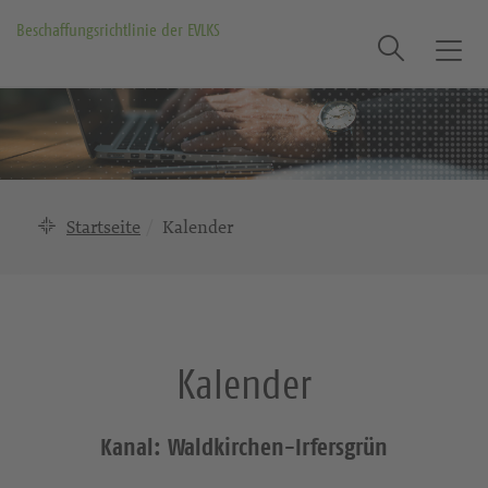
Beschaffungsrichtlinie der EVLKS
Suche
T
o
g
g
l
e
n
Startseite
Kalender
a
v
i
g
a
Kalender
t
i
o
Kanal: Waldkirchen-Irfersgrün
n