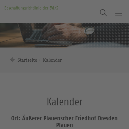
Beschaffungsrichtlinie der EVLKS
Suche
T
o
g
g
l
e
n
Startseite
Kalender
a
v
i
g
a
Kalender
t
i
o
Ort: Äußerer Plauenscher Friedhof Dresden
n
Plauen