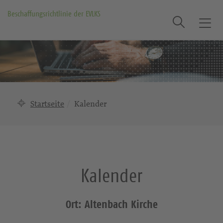
Beschaffungsrichtlinie der EVLKS
Suche
T
o
g
g
l
e
n
Startseite
Kalender
a
v
i
g
a
Kalender
t
i
o
Ort: Altenbach Kirche
n