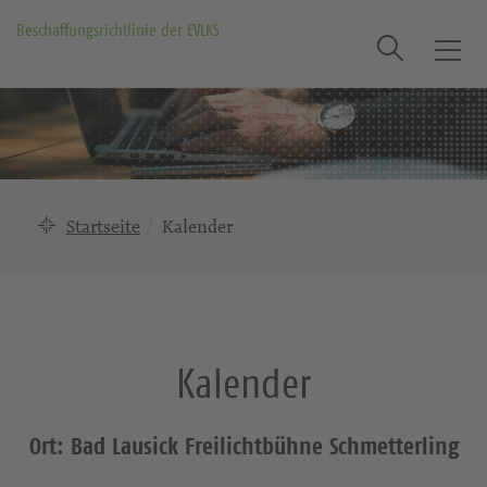
Beschaffungsrichtlinie der EVLKS
Suche
T
o
g
g
l
e
n
Startseite
Kalender
a
v
i
g
a
Kalender
t
i
o
Ort: Bad Lausick Freilichtbühne Schmetterling
n