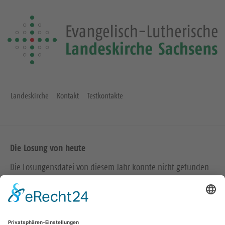
Landeskirche
Kontakt
Testkontakte
Die Losung von heute
Die Losungensdatei von diesem Jahr konnte nicht gefunden
werden. Wie das Problem gelöst werden kann, können Sie
hier
nachlesen.