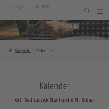
Beschaffungsrichtlinie der EVLKS
Suche
T
o
g
g
l
e
n
Startseite
Kalender
a
v
i
g
a
Kalender
t
i
o
Ort: Bad Lausick Stadtkirche St. Kilian
n