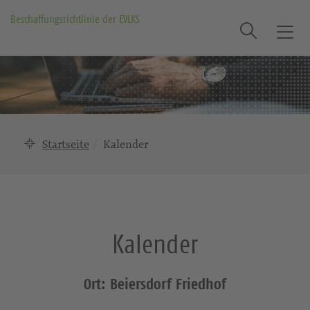
Beschaffungsrichtlinie der EVLKS
Suche
T
o
g
g
l
e
n
Startseite
Kalender
a
v
i
g
a
Kalender
t
i
o
Ort: Beiersdorf Friedhof
n