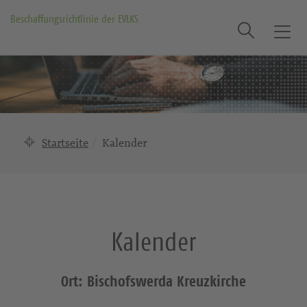
Beschaffungsrichtlinie der EVLKS
Suche
T
o
g
g
l
e
n
Startseite
Kalender
a
v
i
g
a
Kalender
t
i
o
Ort: Bischofswerda Kreuzkirche
n