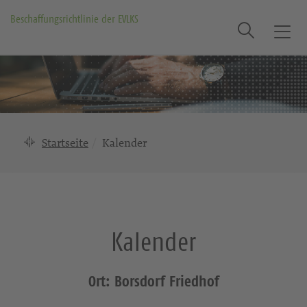
Beschaffungsrichtlinie der EVLKS
Suche
T
o
g
g
l
e
n
Startseite
Kalender
a
v
i
g
a
Kalender
t
i
o
Ort: Borsdorf Friedhof
n