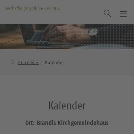
Beschaffungsrichtlinie der EVLKS
Suche
T
o
g
g
l
e
n
Startseite
Kalender
a
v
i
g
a
Kalender
t
i
o
Ort: Brandis Kirchgemeindehaus
n