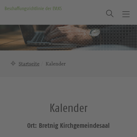
Beschaffungsrichtlinie der EVLKS
Suche
T
o
g
g
l
e
n
Startseite
Kalender
a
v
i
g
a
Kalender
t
i
o
Ort: Bretnig Kirchgemeindesaal
n