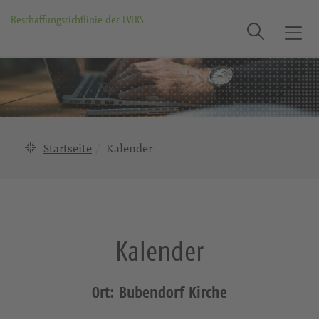
Beschaffungsrichtlinie der EVLKS
Suche
T
o
g
g
l
e
n
Startseite
Kalender
a
v
i
g
a
Kalender
t
i
o
Ort: Bubendorf Kirche
n