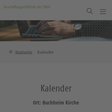
Beschaffungsrichtlinie der EVLKS
Suche
T
o
g
g
l
e
n
Startseite
Kalender
a
v
i
g
a
Kalender
t
i
o
Ort: Buchheim Kirche
n