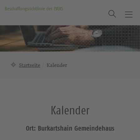
Beschaffungsrichtlinie der EVLKS
Suche
T
o
g
g
l
e
n
Startseite
Kalender
a
v
i
g
a
Kalender
t
i
o
Ort: Burkartshain Gemeindehaus
n