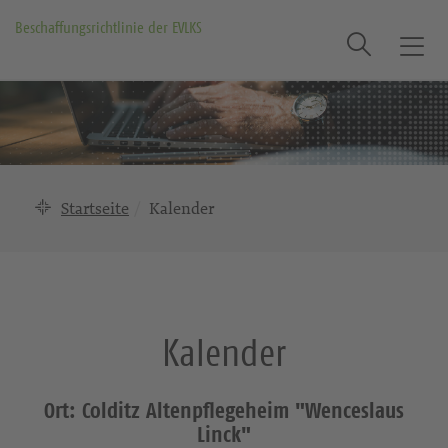
Beschaffungsrichtlinie der EVLKS
Suche
T
o
g
g
l
e
n
Startseite
Kalender
a
v
i
g
a
Kalender
t
i
o
Ort: Colditz Altenpflegeheim "Wenceslaus
n
Linck"