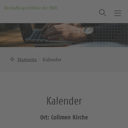
Beschaffungsrichtlinie der EVLKS
Suche
T
o
g
g
l
e
n
Startseite
Kalender
a
v
i
g
a
Kalender
t
i
o
Ort: Collmen Kirche
n