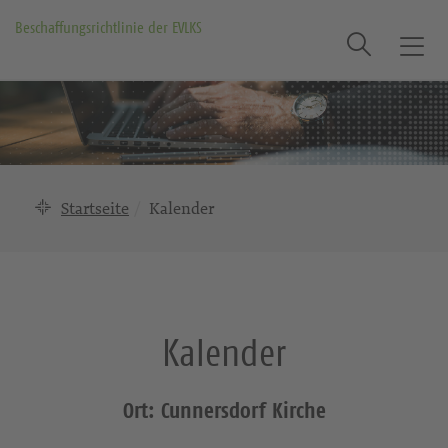
Beschaffungsrichtlinie der EVLKS
Suche
T
o
g
g
l
e
n
Startseite
Kalender
a
v
i
g
a
Kalender
t
i
o
Ort: Cunnersdorf Kirche
n