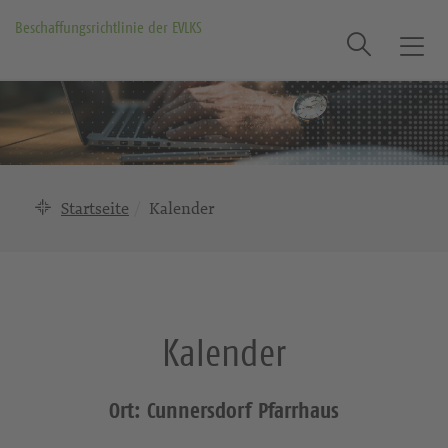
Beschaffungsrichtlinie der EVLKS
Suche
T
o
g
g
l
e
n
Startseite
Kalender
a
v
i
g
a
Kalender
t
i
o
Ort: Cunnersdorf Pfarrhaus
n