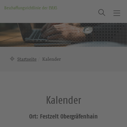
Beschaffungsrichtlinie der EVLKS
Suche
T
o
g
g
l
e
n
Startseite
Kalender
a
v
i
g
a
Kalender
t
i
o
Ort: Festzelt Obergräfenhain
n