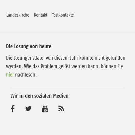
Landeskirche
Kontakt
Testkontakte
Die Losung von heute
Die Losungensdatei von diesem Jahr konnte nicht gefunden
werden. Wie das Problem gelöst werden kann, können Sie
hier
nachlesen.
Wir in den sozialen Medien
B
B
B
A
b
e
e
e
o
n
s
s
s