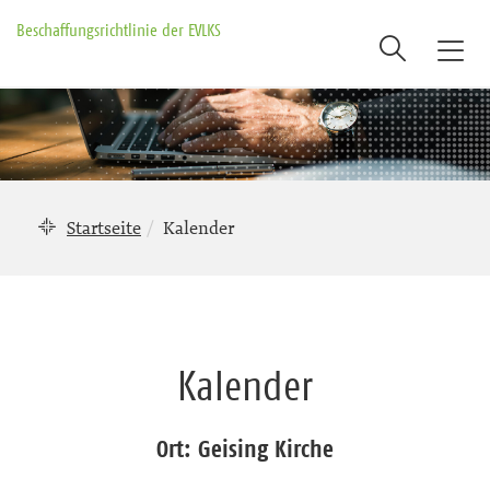
Beschaffungsrichtlinie der EVLKS
Suche
T
o
g
g
l
e
n
Startseite
Kalender
a
v
i
g
a
Kalender
t
i
o
Ort: Geising Kirche
n