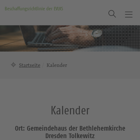
Beschaffungsrichtlinie der EVLKS
Suche
T
o
g
g
l
e
n
Startseite
Kalender
a
v
i
g
a
Kalender
t
i
o
Ort: Gemeindehaus der Bethlehemkirche
n
Dresden Tolkewitz