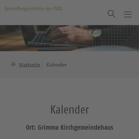
Beschaffungsrichtlinie der EVLKS
Suche
T
o
g
g
l
e
n
Startseite
Kalender
a
v
i
g
a
Kalender
t
i
o
Ort: Grimma Kirchgemeindehaus
n