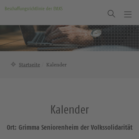
Beschaffungsrichtlinie der EVLKS
Suche
T
o
g
g
l
e
n
Startseite
Kalender
a
v
i
g
a
Kalender
t
i
o
Ort: Grimma Seniorenheim der Volkssolidarität
n