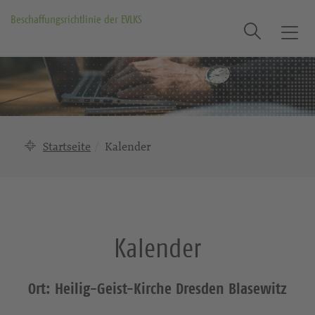
Beschaffungsrichtlinie der EVLKS
Suche
T
o
g
g
l
e
n
Startseite
Kalender
a
v
i
g
a
Kalender
t
i
o
Ort: Heilig-Geist-Kirche Dresden Blasewitz
n