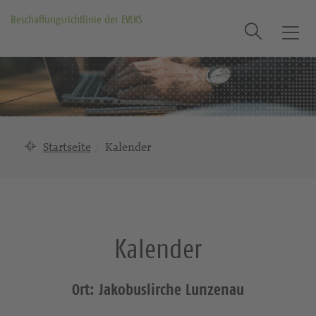
Beschaffungsrichtlinie der EVLKS
Suche
T
o
g
g
l
e
n
Startseite
Kalender
a
v
i
g
a
Kalender
t
i
o
Ort: Jakobuslirche Lunzenau
n