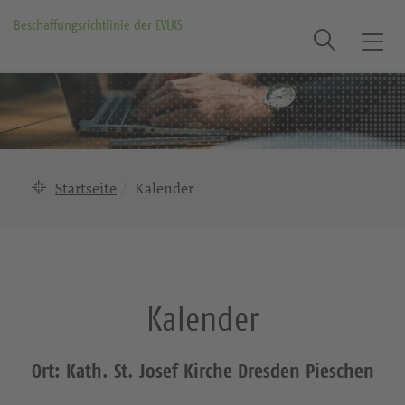
Beschaffungsrichtlinie der EVLKS
Suche
T
o
g
g
l
e
n
Startseite
Kalender
a
v
i
g
a
Kalender
t
i
o
Ort: Kath. St. Josef Kirche Dresden Pieschen
n