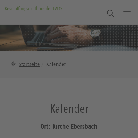
Beschaffungsrichtlinie der EVLKS
Suche
T
o
g
g
l
e
n
Startseite
Kalender
a
v
i
g
a
Kalender
t
i
o
Ort: Kirche Ebersbach
n