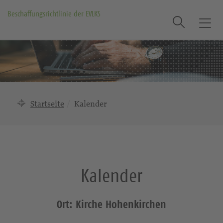
Beschaffungsrichtlinie der EVLKS
Suche
T
o
g
g
l
e
n
Startseite
Kalender
a
v
i
g
a
Kalender
t
i
o
Ort: Kirche Hohenkirchen
n