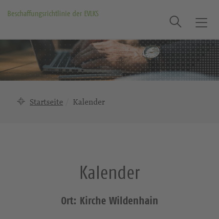
Beschaffungsrichtlinie der EVLKS
Suche
T
o
g
g
l
e
n
Startseite
Kalender
a
v
i
g
a
Kalender
t
i
o
Ort: Kirche Wildenhain
n