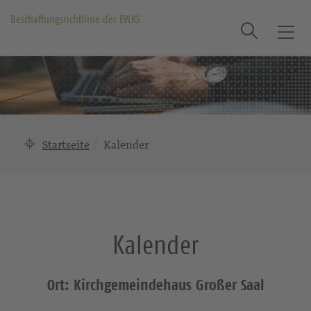
Beschaffungsrichtlinie der EVLKS
Suche
T
o
g
g
l
e
n
Startseite
Kalender
a
v
i
g
a
Kalender
t
i
o
Ort: Kirchgemeindehaus Großer Saal
n