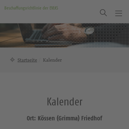
Beschaffungsrichtlinie der EVLKS
Suche
T
o
g
g
l
e
n
Startseite
Kalender
a
v
i
g
a
Kalender
t
i
o
Ort: Kössen (Grimma) Friedhof
n