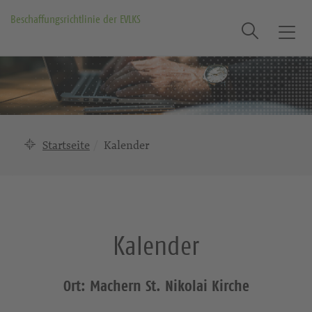
Beschaffungsrichtlinie der EVLKS
Suche
T
o
g
g
l
e
n
Startseite
Kalender
a
v
i
g
a
Kalender
t
i
o
Ort: Machern St. Nikolai Kirche
n