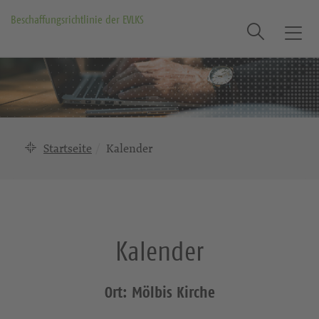
Beschaffungsrichtlinie der EVLKS
Suche
T
o
g
g
l
e
n
Startseite
Kalender
a
v
i
g
a
Kalender
t
i
o
Ort: Mölbis Kirche
n