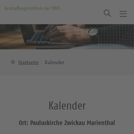
Beschaffungsrichtlinie der EVLKS
Suche
T
o
g
g
l
e
n
Startseite
Kalender
a
v
i
g
a
Kalender
t
i
o
Ort: Pauluskirche Zwickau Marienthal
n