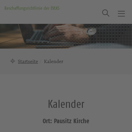
Beschaffungsrichtlinie der EVLKS
Suche
T
o
g
g
l
e
n
Startseite
Kalender
a
v
i
g
a
Kalender
t
i
o
Ort: Pausitz Kirche
n