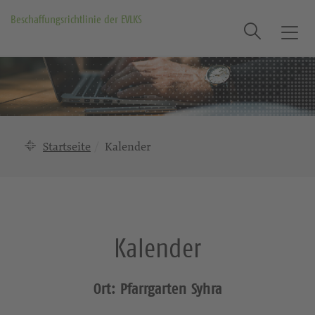
Beschaffungsrichtlinie der EVLKS
Suche
T
o
g
g
l
e
n
Startseite
Kalender
a
v
i
g
a
Kalender
t
i
o
Ort: Pfarrgarten Syhra
n