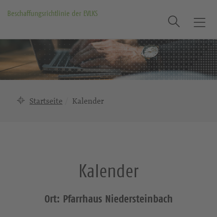
Beschaffungsrichtlinie der EVLKS
Suche
T
o
g
g
l
e
n
Startseite
Kalender
a
v
i
g
a
Kalender
t
i
o
Ort: Pfarrhaus Niedersteinbach
n